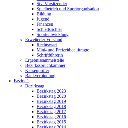
Stv. Vorsitzender
Spielbetrieb und Sportorganisation
Bildung
Jugend
Finanzen
Schiedsrichter
Sportentwicklung
Erweiterter Vorstand
Rechtswart
Mini- und Freizeitbeauftragte
Schriftführerin
Ergebnissammelstelle
Bezirksspruchkammer
Kassenprüfer
Bankverbindung
Bezirk 1
Bezirkstag
Bezirkstag 2023
Bezirkstag 2020
Bezirkstag 2019
Bezirkstag 2018
Bezirkstag 2017
Bezirkstag 2016
Bezirkstag 2015
Bezirkstag 2014