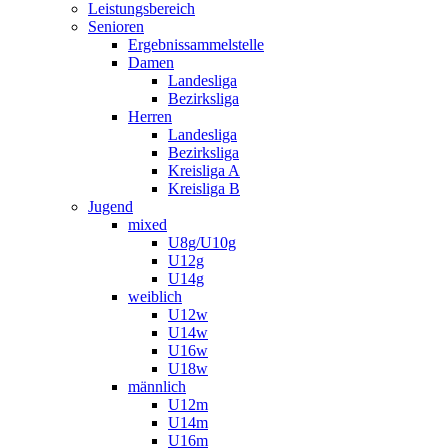
Leistungsbereich
Senioren
Ergebnissammelstelle
Damen
Landesliga
Bezirksliga
Herren
Landesliga
Bezirksliga
Kreisliga A
Kreisliga B
Jugend
mixed
U8g/U10g
U12g
U14g
weiblich
U12w
U14w
U16w
U18w
männlich
U12m
U14m
U16m