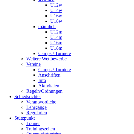
U12w
U14w
U16w
U18w
männlich
U12m
U14m
U16m
U18m
Camps / Turniere
Weitere Wettbewerbe
Vereine
Camps / Turniere
Anschriften
Info
Aktivitäten
Regeln/Ordnungen
Schiedsrichter
Verantwortliche
Lehrgänge
Regularien
Stützpunkt
Trainer
Trainingszeiten