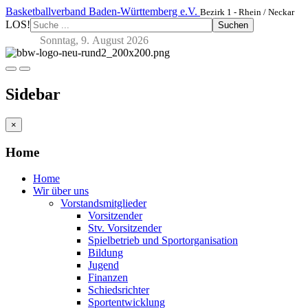
Basketballverband Baden-Württemberg e.V.
Bezirk 1 - Rhein / Neckar
LOS!
Suchen
Sonntag, 9. August 2026
Sidebar
×
Home
Home
Wir über uns
Vorstandsmitglieder
Vorsitzender
Stv. Vorsitzender
Spielbetrieb und Sportorganisation
Bildung
Jugend
Finanzen
Schiedsrichter
Sportentwicklung