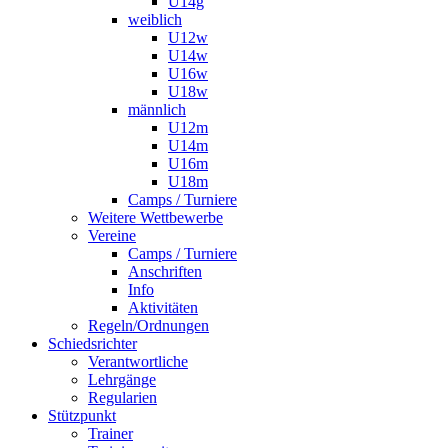
U14g
weiblich
U12w
U14w
U16w
U18w
männlich
U12m
U14m
U16m
U18m
Camps / Turniere
Weitere Wettbewerbe
Vereine
Camps / Turniere
Anschriften
Info
Aktivitäten
Regeln/Ordnungen
Schiedsrichter
Verantwortliche
Lehrgänge
Regularien
Stützpunkt
Trainer