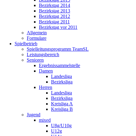
Bezirkstag 2014
Bezirkstag 2013
Bezirkstag 2012
Bezirkstag 2011
Bezirkstag vor 2011
Allgemein
Formulare
Spielbetrieb
Spielleitungsprogramm TeamSL
Leistungsbereich
Senioren
Ergebnissammelstelle
Damen
Landesliga
Bezirksliga
Herren
Landesliga
Bezirksliga
Kreisliga A
Kreisliga B
Jugend
mixed
U8g/U10g
U12g