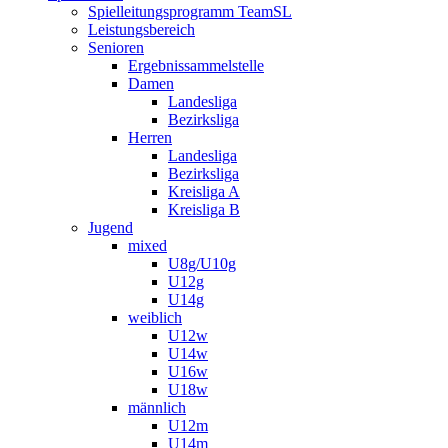
Spielleitungsprogramm TeamSL
Leistungsbereich
Senioren
Ergebnissammelstelle
Damen
Landesliga
Bezirksliga
Herren
Landesliga
Bezirksliga
Kreisliga A
Kreisliga B
Jugend
mixed
U8g/U10g
U12g
U14g
weiblich
U12w
U14w
U16w
U18w
männlich
U12m
U14m