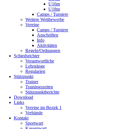
U16m
U18m
Camps / Turniere
Weitere Wettbewerbe
Vereine
Camps / Turniere
Anschriften
Info
Aktivitäten
Regeln/Ordnungen
Schiedsrichter
Verantwortliche
Lehrgänge
Regularien
Stützpunkt
Trainer
Trainingszeiten
Stützpunktberichte
Download
Links
Vereine im Bezirk 1
Verbände
Kontakt
Sportwart
Kassenwart