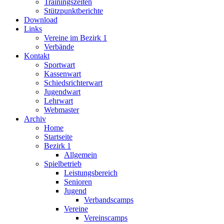
Trainingszeiten
Stützpunktberichte
Download
Links
Vereine im Bezirk 1
Verbände
Kontakt
Sportwart
Kassenwart
Schiedsrichterwart
Jugendwart
Lehrwart
Webmaster
Archiv
Home
Startseite
Bezirk 1
Allgemein
Spielbetrieb
Leistungsbereich
Senioren
Jugend
Verbandscamps
Vereine
Vereinscamps