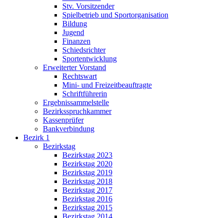
Stv. Vorsitzender
Spielbetrieb und Sportorganisation
Bildung
Jugend
Finanzen
Schiedsrichter
Sportentwicklung
Erweiterter Vorstand
Rechtswart
Mini- und Freizeitbeauftragte
Schriftführerin
Ergebnissammelstelle
Bezirksspruchkammer
Kassenprüfer
Bankverbindung
Bezirk 1
Bezirkstag
Bezirkstag 2023
Bezirkstag 2020
Bezirkstag 2019
Bezirkstag 2018
Bezirkstag 2017
Bezirkstag 2016
Bezirkstag 2015
Bezirkstag 2014