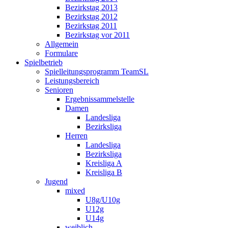
Bezirkstag 2013
Bezirkstag 2012
Bezirkstag 2011
Bezirkstag vor 2011
Allgemein
Formulare
Spielbetrieb
Spielleitungsprogramm TeamSL
Leistungsbereich
Senioren
Ergebnissammelstelle
Damen
Landesliga
Bezirksliga
Herren
Landesliga
Bezirksliga
Kreisliga A
Kreisliga B
Jugend
mixed
U8g/U10g
U12g
U14g
weiblich