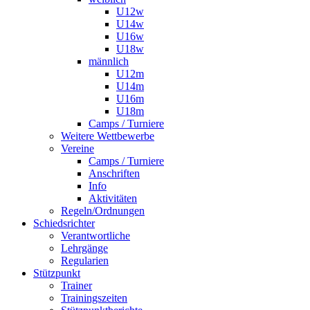
U12w
U14w
U16w
U18w
männlich
U12m
U14m
U16m
U18m
Camps / Turniere
Weitere Wettbewerbe
Vereine
Camps / Turniere
Anschriften
Info
Aktivitäten
Regeln/Ordnungen
Schiedsrichter
Verantwortliche
Lehrgänge
Regularien
Stützpunkt
Trainer
Trainingszeiten