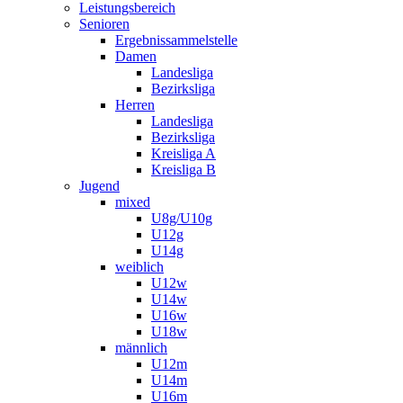
Leistungsbereich
Senioren
Ergebnissammelstelle
Damen
Landesliga
Bezirksliga
Herren
Landesliga
Bezirksliga
Kreisliga A
Kreisliga B
Jugend
mixed
U8g/U10g
U12g
U14g
weiblich
U12w
U14w
U16w
U18w
männlich
U12m
U14m
U16m