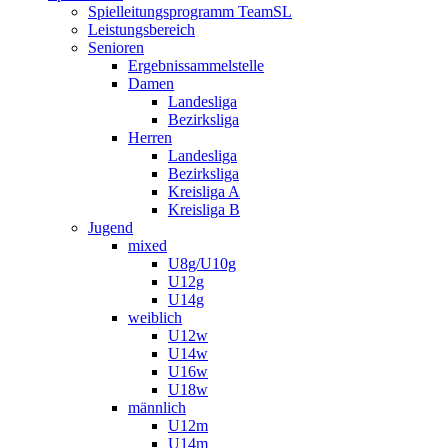
Spielleitungsprogramm TeamSL
Leistungsbereich
Senioren
Ergebnissammelstelle
Damen
Landesliga
Bezirksliga
Herren
Landesliga
Bezirksliga
Kreisliga A
Kreisliga B
Jugend
mixed
U8g/U10g
U12g
U14g
weiblich
U12w
U14w
U16w
U18w
männlich
U12m
U14m