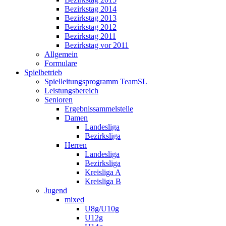
Bezirkstag 2014
Bezirkstag 2013
Bezirkstag 2012
Bezirkstag 2011
Bezirkstag vor 2011
Allgemein
Formulare
Spielbetrieb
Spielleitungsprogramm TeamSL
Leistungsbereich
Senioren
Ergebnissammelstelle
Damen
Landesliga
Bezirksliga
Herren
Landesliga
Bezirksliga
Kreisliga A
Kreisliga B
Jugend
mixed
U8g/U10g
U12g