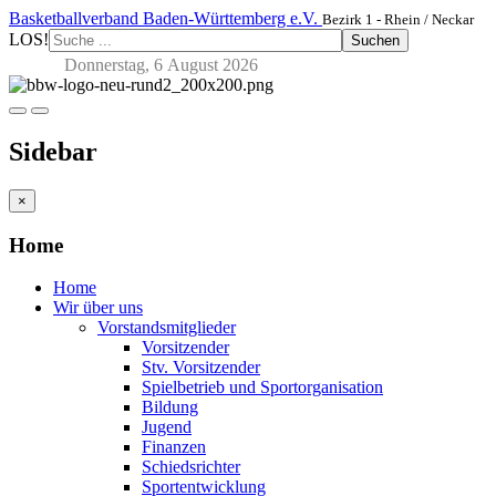
Basketballverband Baden-Württemberg e.V.
Bezirk 1 - Rhein / Neckar
LOS!
Suchen
Donnerstag, 6 August 2026
Sidebar
×
Home
Home
Wir über uns
Vorstandsmitglieder
Vorsitzender
Stv. Vorsitzender
Spielbetrieb und Sportorganisation
Bildung
Jugend
Finanzen
Schiedsrichter
Sportentwicklung