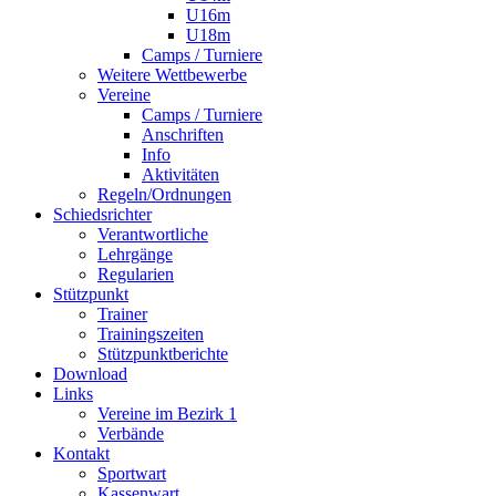
U16m
U18m
Camps / Turniere
Weitere Wettbewerbe
Vereine
Camps / Turniere
Anschriften
Info
Aktivitäten
Regeln/Ordnungen
Schiedsrichter
Verantwortliche
Lehrgänge
Regularien
Stützpunkt
Trainer
Trainingszeiten
Stützpunktberichte
Download
Links
Vereine im Bezirk 1
Verbände
Kontakt
Sportwart
Kassenwart