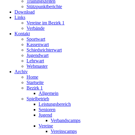
Trainingszeiten
Stützpunktberichte
Download
Links
Vereine im Bezirk 1
Verbände
Kontakt
Sportwart
Kassenwart
Schiedsrichterwart
Jugendwart
Lehrwart
Webmaster
Archiv
Home
Startseite
Bezirk 1
Allgemein
Spielbetrieb
Leistungsbereich
Senioren
Jugend
Verbandscamps
Vereine
Vereinscamps