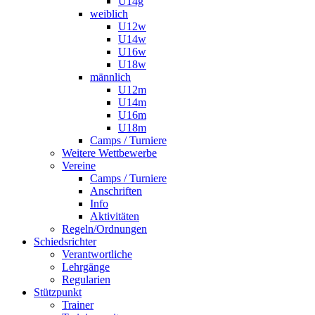
U14g
weiblich
U12w
U14w
U16w
U18w
männlich
U12m
U14m
U16m
U18m
Camps / Turniere
Weitere Wettbewerbe
Vereine
Camps / Turniere
Anschriften
Info
Aktivitäten
Regeln/Ordnungen
Schiedsrichter
Verantwortliche
Lehrgänge
Regularien
Stützpunkt
Trainer