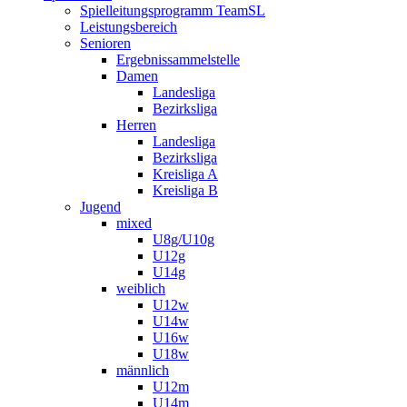
Spielleitungsprogramm TeamSL
Leistungsbereich
Senioren
Ergebnissammelstelle
Damen
Landesliga
Bezirksliga
Herren
Landesliga
Bezirksliga
Kreisliga A
Kreisliga B
Jugend
mixed
U8g/U10g
U12g
U14g
weiblich
U12w
U14w
U16w
U18w
männlich
U12m
U14m