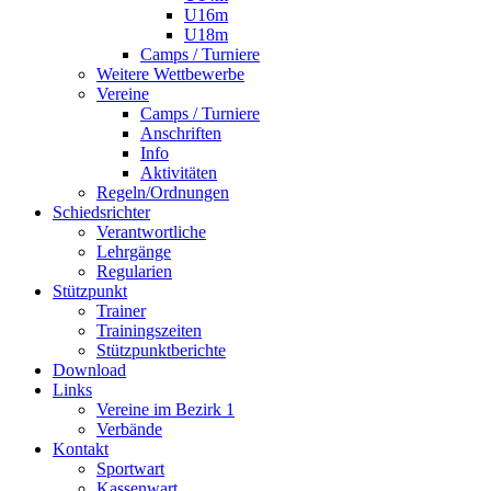
U16m
U18m
Camps / Turniere
Weitere Wettbewerbe
Vereine
Camps / Turniere
Anschriften
Info
Aktivitäten
Regeln/Ordnungen
Schiedsrichter
Verantwortliche
Lehrgänge
Regularien
Stützpunkt
Trainer
Trainingszeiten
Stützpunktberichte
Download
Links
Vereine im Bezirk 1
Verbände
Kontakt
Sportwart
Kassenwart