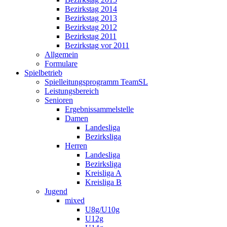
Bezirkstag 2014
Bezirkstag 2013
Bezirkstag 2012
Bezirkstag 2011
Bezirkstag vor 2011
Allgemein
Formulare
Spielbetrieb
Spielleitungsprogramm TeamSL
Leistungsbereich
Senioren
Ergebnissammelstelle
Damen
Landesliga
Bezirksliga
Herren
Landesliga
Bezirksliga
Kreisliga A
Kreisliga B
Jugend
mixed
U8g/U10g
U12g