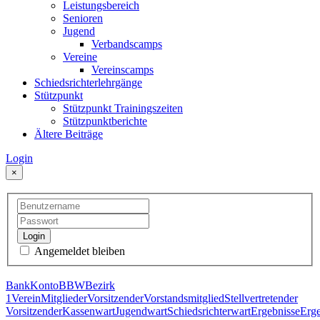
Leistungsbereich
Senioren
Jugend
Verbandscamps
Vereine
Vereinscamps
Schiedsrichterlehrgänge
Stützpunkt
Stützpunkt Trainingszeiten
Stützpunktberichte
Ältere Beiträge
Login
×
Login
Angemeldet bleiben
Bank
Konto
BBW
Bezirk
1
Verein
Mitglieder
Vorsitzender
Vorstandsmitglied
Stellvertretender
Vorsitzender
Kassenwart
Jugendwart
Schiedsrichterwart
Ergebnisse
Erge