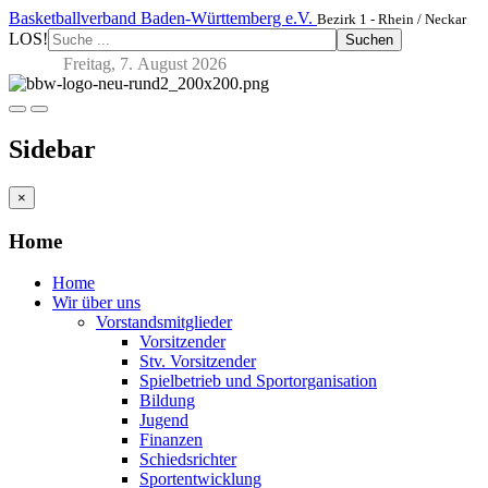
Basketballverband Baden-Württemberg e.V.
Bezirk 1 - Rhein / Neckar
LOS!
Suchen
Freitag, 7. August 2026
Sidebar
×
Home
Home
Wir über uns
Vorstandsmitglieder
Vorsitzender
Stv. Vorsitzender
Spielbetrieb und Sportorganisation
Bildung
Jugend
Finanzen
Schiedsrichter
Sportentwicklung