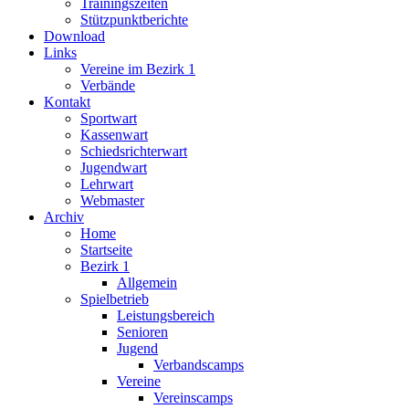
Trainingszeiten
Stützpunktberichte
Download
Links
Vereine im Bezirk 1
Verbände
Kontakt
Sportwart
Kassenwart
Schiedsrichterwart
Jugendwart
Lehrwart
Webmaster
Archiv
Home
Startseite
Bezirk 1
Allgemein
Spielbetrieb
Leistungsbereich
Senioren
Jugend
Verbandscamps
Vereine
Vereinscamps