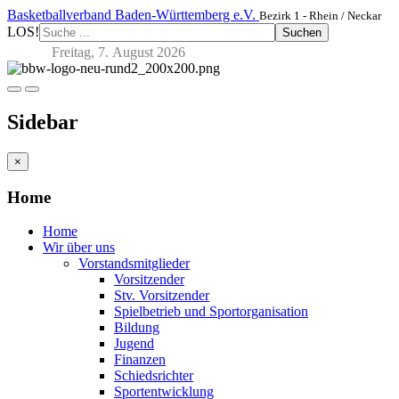
Basketballverband Baden-Württemberg e.V.
Bezirk 1 - Rhein / Neckar
LOS!
Suchen
Freitag, 7. August 2026
Sidebar
×
Home
Home
Wir über uns
Vorstandsmitglieder
Vorsitzender
Stv. Vorsitzender
Spielbetrieb und Sportorganisation
Bildung
Jugend
Finanzen
Schiedsrichter
Sportentwicklung