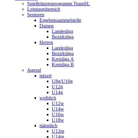
Spielleitungsprogramm TeamSL
Leistungsbereich
Senioren
Ergebnissammelstelle
Damen
Landesliga
Bezirksliga
Herren
Landesliga
Bezirksliga
Kreisliga A
Kreisliga B
Jugend
mixed
U8g/U10g
U12g
U14g
weiblich
U12w
U14w
U16w
U18w
männlich
U12m
U14m