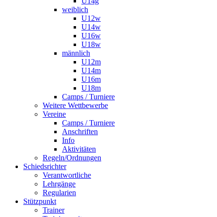
U14g
weiblich
U12w
U14w
U16w
U18w
männlich
U12m
U14m
U16m
U18m
Camps / Turniere
Weitere Wettbewerbe
Vereine
Camps / Turniere
Anschriften
Info
Aktivitäten
Regeln/Ordnungen
Schiedsrichter
Verantwortliche
Lehrgänge
Regularien
Stützpunkt
Trainer