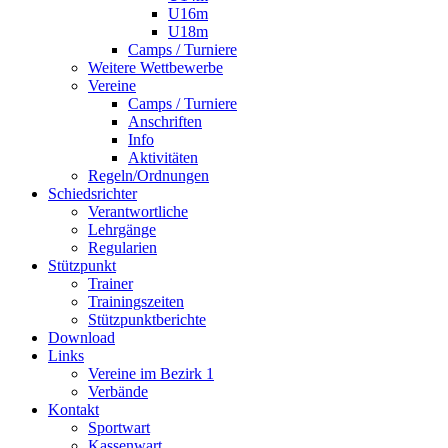
U16m
U18m
Camps / Turniere
Weitere Wettbewerbe
Vereine
Camps / Turniere
Anschriften
Info
Aktivitäten
Regeln/Ordnungen
Schiedsrichter
Verantwortliche
Lehrgänge
Regularien
Stützpunkt
Trainer
Trainingszeiten
Stützpunktberichte
Download
Links
Vereine im Bezirk 1
Verbände
Kontakt
Sportwart
Kassenwart