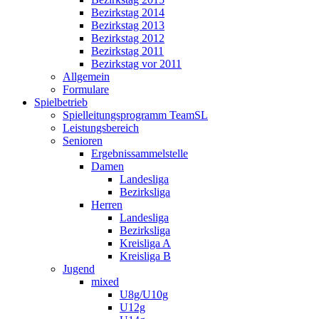
Bezirkstag 2014
Bezirkstag 2013
Bezirkstag 2012
Bezirkstag 2011
Bezirkstag vor 2011
Allgemein
Formulare
Spielbetrieb
Spielleitungsprogramm TeamSL
Leistungsbereich
Senioren
Ergebnissammelstelle
Damen
Landesliga
Bezirksliga
Herren
Landesliga
Bezirksliga
Kreisliga A
Kreisliga B
Jugend
mixed
U8g/U10g
U12g