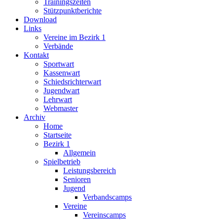
Trainingszeiten
Stützpunktberichte
Download
Links
Vereine im Bezirk 1
Verbände
Kontakt
Sportwart
Kassenwart
Schiedsrichterwart
Jugendwart
Lehrwart
Webmaster
Archiv
Home
Startseite
Bezirk 1
Allgemein
Spielbetrieb
Leistungsbereich
Senioren
Jugend
Verbandscamps
Vereine
Vereinscamps