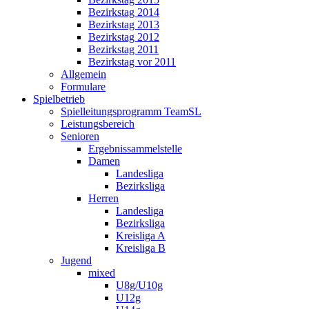
Bezirkstag 2014
Bezirkstag 2013
Bezirkstag 2012
Bezirkstag 2011
Bezirkstag vor 2011
Allgemein
Formulare
Spielbetrieb
Spielleitungsprogramm TeamSL
Leistungsbereich
Senioren
Ergebnissammelstelle
Damen
Landesliga
Bezirksliga
Herren
Landesliga
Bezirksliga
Kreisliga A
Kreisliga B
Jugend
mixed
U8g/U10g
U12g