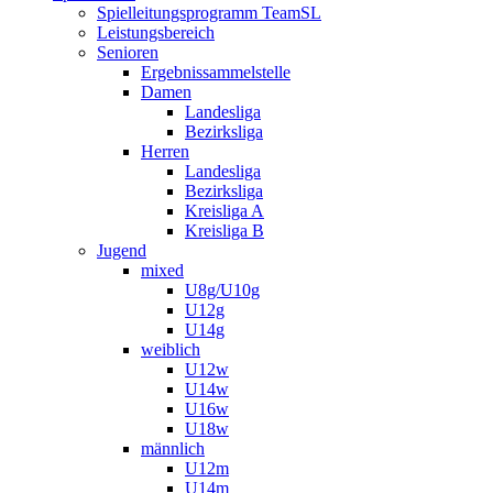
Spielleitungsprogramm TeamSL
Leistungsbereich
Senioren
Ergebnissammelstelle
Damen
Landesliga
Bezirksliga
Herren
Landesliga
Bezirksliga
Kreisliga A
Kreisliga B
Jugend
mixed
U8g/U10g
U12g
U14g
weiblich
U12w
U14w
U16w
U18w
männlich
U12m
U14m