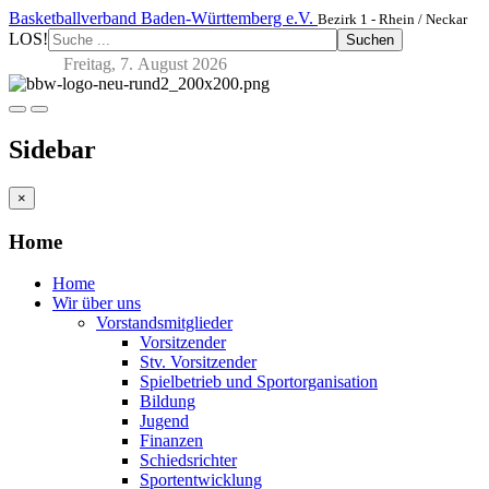
Basketballverband Baden-Württemberg e.V.
Bezirk 1 - Rhein / Neckar
LOS!
Suchen
Freitag, 7. August 2026
Sidebar
×
Home
Home
Wir über uns
Vorstandsmitglieder
Vorsitzender
Stv. Vorsitzender
Spielbetrieb und Sportorganisation
Bildung
Jugend
Finanzen
Schiedsrichter
Sportentwicklung