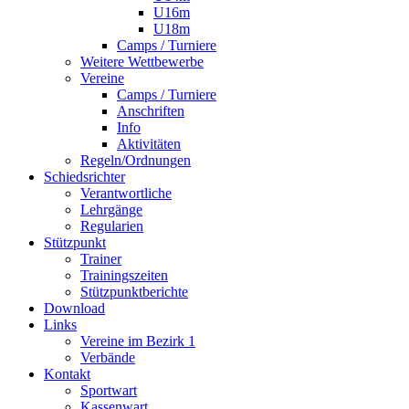
U16m
U18m
Camps / Turniere
Weitere Wettbewerbe
Vereine
Camps / Turniere
Anschriften
Info
Aktivitäten
Regeln/Ordnungen
Schiedsrichter
Verantwortliche
Lehrgänge
Regularien
Stützpunkt
Trainer
Trainingszeiten
Stützpunktberichte
Download
Links
Vereine im Bezirk 1
Verbände
Kontakt
Sportwart
Kassenwart