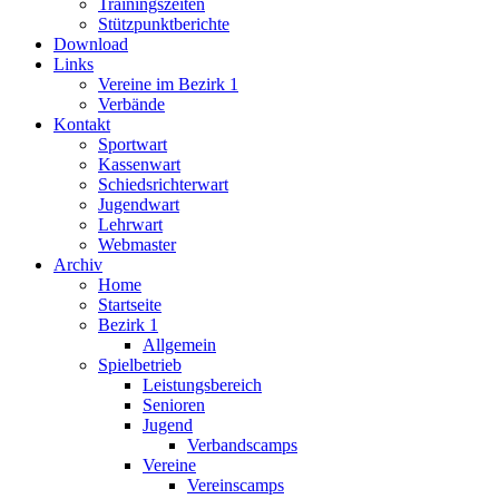
Trainingszeiten
Stützpunktberichte
Download
Links
Vereine im Bezirk 1
Verbände
Kontakt
Sportwart
Kassenwart
Schiedsrichterwart
Jugendwart
Lehrwart
Webmaster
Archiv
Home
Startseite
Bezirk 1
Allgemein
Spielbetrieb
Leistungsbereich
Senioren
Jugend
Verbandscamps
Vereine
Vereinscamps